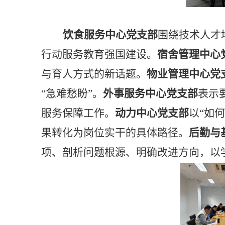
饮食服务中心党支部
围绕技术人才
行动服务教育强国建设。
宿舍管理中心
与育人方式的新话题。
物业管理中心党
“急难愁盼”。
外事服务中心党支部
表示
服务保障工作。
动力中心党支部
以
“
如何
果转化为岗位实干的具体路径。
后勤与
项、剖析问题根源、明确改进方向，
以