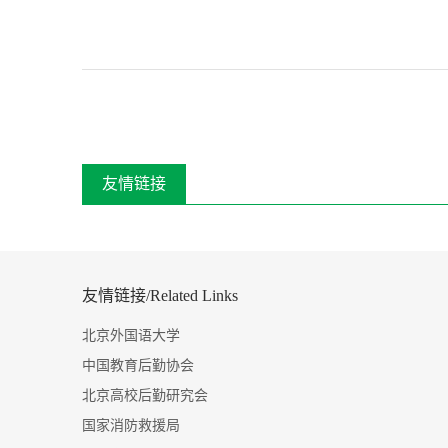
友情链接
友情链接/Related Links
北京外国语大学
中国教育后勤协会
北京高校后勤研究会
国家消防救援局