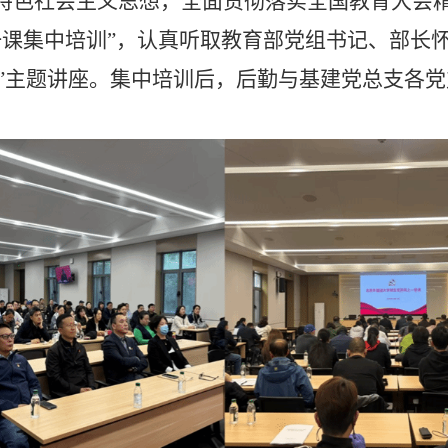
特色社会主义思想，全面贯彻落实全国教育大会
课集中培训”，认真
听取教育部党组书记、部长怀
”主题讲座。
集中培训后，后勤与基建党总支各党
。