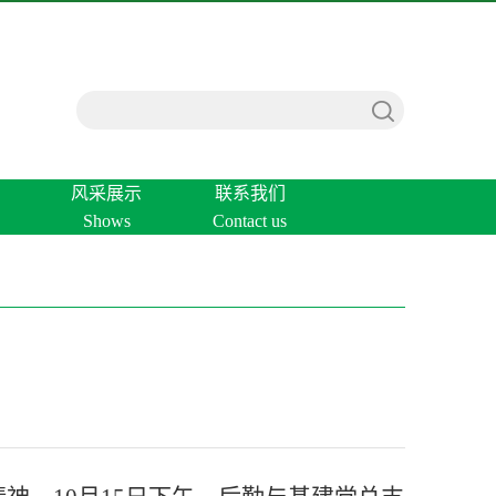
风采展示
联系我们
Shows
Contact us