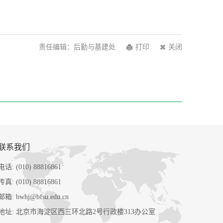
责任编辑：后勤与基建处
打印
关闭
联系我们
电话: (010) 88816861
传真: (010) 88816861
邮箱: bwhj@bfsu.edu.cn
地址: 北京市海淀区西三环北路2号行政楼313办公室