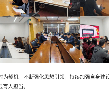
讨为契机，不断强化思想引领，持续加强自身建
显育人担当。