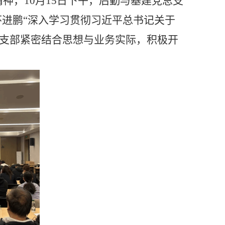
精神，
10
月
15
日下午，后勤与基建党总支
进鹏“深入学习贯彻习近平总书记关于
支部紧密结合思想与业务实际，积极开