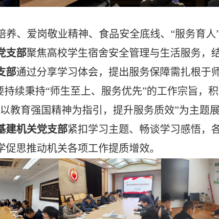
培养、爱岗敬业精神、食品安全底线、“服务育人
党支部
聚焦高校学生宿舍安全管理与生活服务，
支部
通过分享学习体会，提出服务保障需扎根于
要持续秉持
“
师生至上、服务优先
”
的工作宗旨，积
以教育强国精神为指引，提升服务质效
”
为主题
基建机关党支部
紧扣学习主题、畅谈学习感悟，
学促思推动机关各项工作提质增效
。