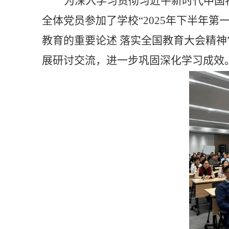
为深入学习贯彻习近平新时代中国
全体党员参加了学校“
2025
年下半年第一
教育的重要论述 落实全国教育大会精神
展研讨交流，进一步巩固深化学习成效