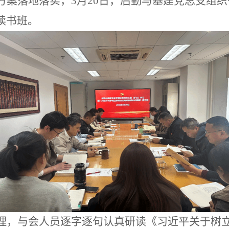
方案落地落实，
3
月
20
日，后勤与基建党总支组织
读书班。
理，与会人员逐字逐句认真研读《习近平关于树